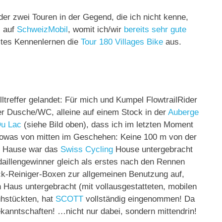
der zwei Touren in der Gegend, die ich nicht kenne,
z auf
SchweizMobil
, womit ich/wir
bereits sehr gute
rstes Kennenlernen die
Tour 180 Villages Bike
aus.
treffer gelandet: Für mich und Kumpel FlowtrailRider
r Dusche/WC, alleine auf einem Stock in der
Auberge
Du Lac
(siehe Bild oben), dass ich im letzten Moment
sowas von mitten im Geschehen: Keine 100 m von der
en Hause war das
Swiss Cycling
House untergebracht
aillengewinner gleich als erstes nach den Rennen
k-Reiniger-Boxen zur allgemeinen Benutzung auf,
n Haus untergebracht (mit vollausgestatteten, mobilen
ühstückten, hat
SCOTT
vollständig eingenommen! Da
ekanntschaften! …nicht nur dabei, sondern mittendrin!