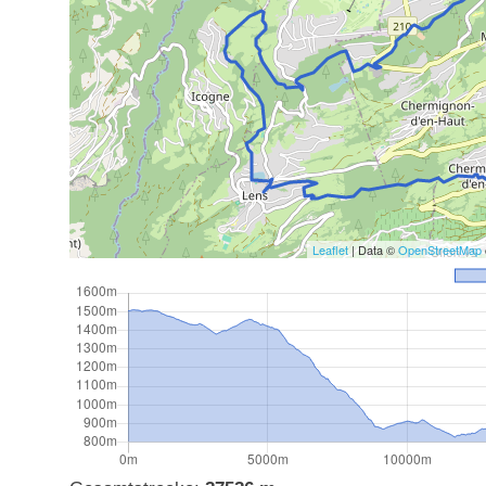
Leaflet
| Data ©
OpenStreetMap