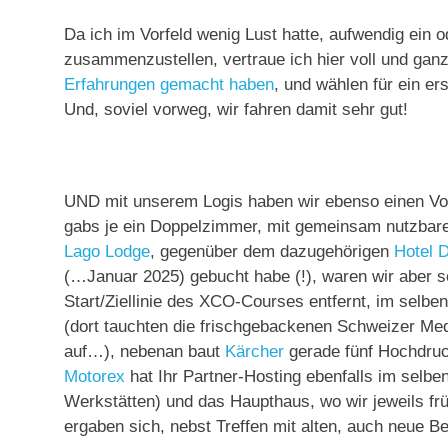
Da ich im Vorfeld wenig Lust hatte, aufwendig ein o
zusammenzustellen, vertraue ich hier voll und gan
Erfahrungen gemacht haben
, und wählen für ein e
Und, soviel vorweg, wir fahren damit sehr gut!
UND mit unserem Logis haben wir ebenso einen Voll
gabs je ein Doppelzimmer, mit gemeinsam nutzbare
Lago Lodge
, gegenüber dem dazugehörigen
Hotel 
(…Januar 2025) gebucht habe (!), waren wir aber 
Start/Ziellinie des XCO-Courses entfernt, im selb
(dort tauchten die frischgebackenen Schweizer Med
auf…), nebenan baut
Kärcher
gerade fünf Hochdruc
Motorex
hat Ihr Partner-Hosting ebenfalls im selbe
Werkstätten) und das Haupthaus, wo wir jeweils fr
ergaben sich, nebst Treffen mit alten, auch neue B