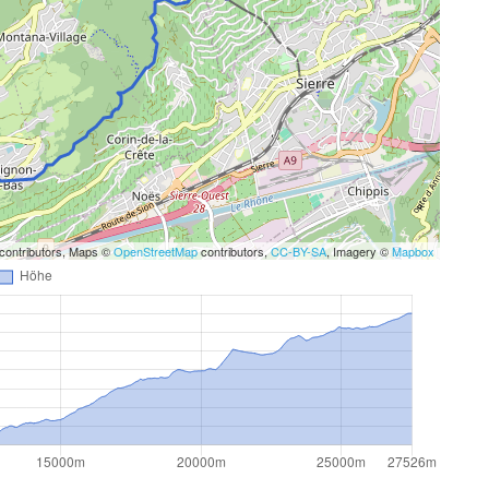
contributors, Maps ©
OpenStreetMap
contributors,
CC-BY-SA
, Imagery ©
Mapbox