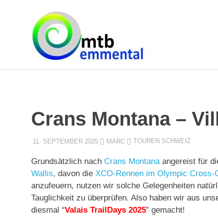
Zum
MTB
Inhalt
springen
Emmen
Crans Montana – Vil
11. SEPTEMBER 2025
MARC
TOUREN SCHWEIZ
Grundsätzlich nach
Crans Montana
angereist für d
Wallis
, davon die
XCO-Rennen im Olympic Cross-C
anzufeuern, nutzen wir solche Gelegenheiten natürl
Tauglichkeit zu überprüfen. Also haben wir aus unse
diesmal “
Valais TrailDays 2025
” gemacht!