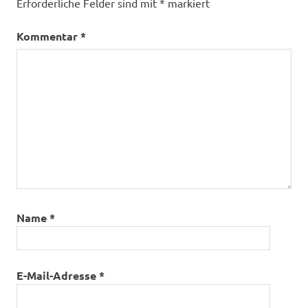
Erforderliche Felder sind mit
*
markiert
Lüderenalp
Obere
Kommentar
*
Rämis
Oberer
Frittenbach
Rafrüti
Sunnberg
Name
*
E-Mail-Adresse
*