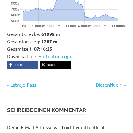
Gesamtstrecke:
61998 m
Gesamtanstieg:
1207 m
Gesamtzeit:
07:16:25
Download file:
Frittenbach.gpx
teilen
teilen
Dürsrütti
Beitragsnavigation
Vorheriger
Nächster
Latreje-Pass
Blasenflue 1
Dürsrütti-
Beitrag:
Beitrag:
Wald
Hulleren
SCHREIBE EINEN KOMMENTAR
Langenegg
Langnau
Deine E-Mail-Adresse wird nicht veröffentlicht.
i.E.