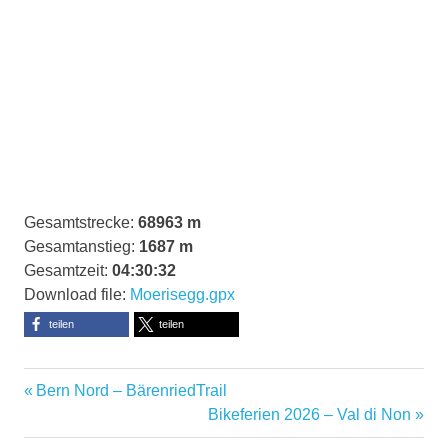
Gesamtstrecke:
68963 m
Gesamtanstieg:
1687 m
Gesamtzeit:
04:30:32
Download file:
Moerisegg.gpx
teilen
teilen
Aspiegg
Vorheriger
Beitragsnavigation
Bern Nord – BärenriedTrail
Brandishub
Beitrag:
Nächster
Bikeferien 2026 – Val di Non
Beitrag:
Emmental