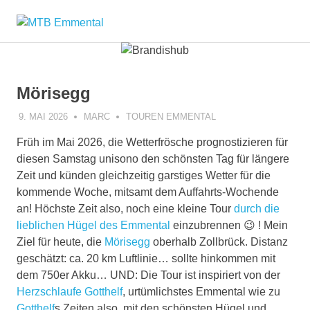
Zum
MTB
Inhalt
springen
Emmental
Mörisegg
9. MAI 2026
MARC
TOUREN EMMENTAL
Früh im Mai 2026, die Wetterfrösche prognostizieren für
diesen Samstag unisono den schönsten Tag für längere
Zeit und künden gleichzeitig garstiges Wetter für die
kommende Woche, mitsamt dem Auffahrts-Wochende
an! Höchste Zeit also, noch eine kleine Tour
durch die
lieblichen Hügel des Emmental
einzubrennen 😉 ! Mein
Ziel für heute, die
Mörisegg
oberhalb Zollbrück. Distanz
geschätzt: ca. 20 km Luftlinie… sollte hinkommen mit
dem 750er Akku… UND: Die Tour ist inspiriert von der
Herzschlaufe Gotthelf
, urtümlichstes Emmental wie zu
Gotthelf
s Zeiten also, mit den schönsten Hügel und