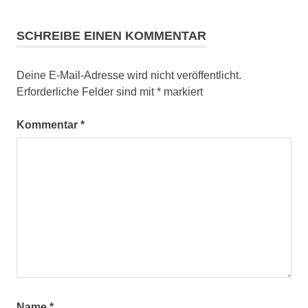
Gotthelf
SCHREIBE EINEN KOMMENTAR
Herzroute
Herzschlaufe
Gotthelf 699
Deine E-Mail-Adresse wird nicht veröffentlicht.
Erforderliche Felder sind mit
*
markiert
Lützelflüh
Mörisegg
Kommentar
*
Mosegg
Waldhäusern
Name
*