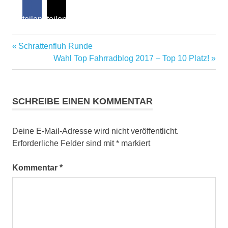
teilen
teilen
Gel-
Vorheriger
Beitragsnavigation
Schrattenfluh Runde
Technology
Beitrag:
Nächster
Wahl Top Fahrradblog 2017 – Top 10 Platz!
Roeckl
Beitrag:
Fahrradhanschuhe
Roeckl
SCHREIBE EINEN KOMMENTAR
Mayo
Roeckl
Sports
Deine E-Mail-Adresse wird nicht veröffentlicht.
Erforderliche Felder sind mit
*
markiert
suntan
Touchscreen-
Kommentar
*
Kompatibilität