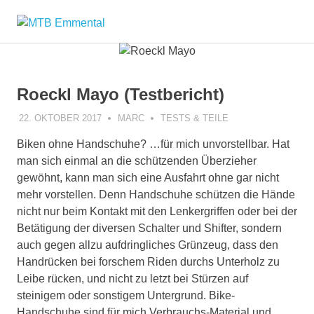
Zum
MTB
Inhalt
springen
Emmental
Roeckl Mayo (Testbericht)
22. OKTOBER 2017
MARC
TESTS & TEILE
Biken ohne Handschuhe? …für mich unvorstellbar. Hat
man sich einmal an die schützenden Überzieher
gewöhnt, kann man sich eine Ausfahrt ohne gar nicht
mehr vorstellen. Denn Handschuhe schützen die Hände
nicht nur beim Kontakt mit den Lenkergriffen oder bei der
Betätigung der diversen Schalter und Shifter, sondern
auch gegen allzu aufdringliches Grünzeug, dass den
Handrücken bei forschem Riden durchs Unterholz zu
Leibe rücken, und nicht zu letzt bei Stürzen auf
steinigem oder sonstigem Untergrund. Bike-
Handschuhe sind für mich Verbrauchs-Material und