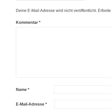
FIFA
Deine E-Mail-Adresse wird nicht veröffentlicht.
Erforde
WM
2018
Kommentar
*
Moos
Putschall
Refugio
Rudi
Rowandwiesen
Rowandwiesen
Hütte
Sexten
Sextner
Dolomiten
Name
*
Standschützen
E-Mail-Adresse
*