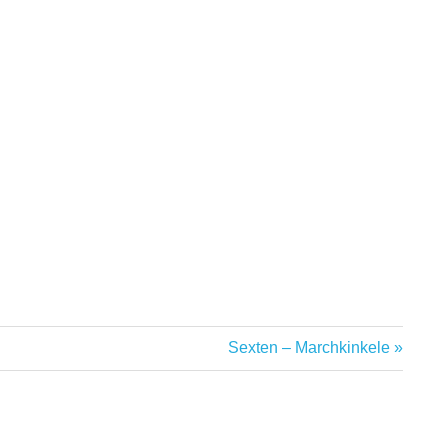
Nächster
Sexten – Marchkinkele
Beitrag: