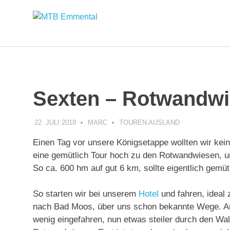
Zum
MTB
Inhalt
springen
Emmental
Sexten – Rotwandw
22. JULI 2018
MARC
TOUREN AUSLAND
Einen Tag vor unsere Königsetappe wollten wir kei
eine gemütlich Tour hoch zu den Rotwandwiesen, un
So ca. 600 hm auf gut 6 km, sollte eigentlich gem
So starten wir bei unserem
Hotel
und fahren, ideal
nach Bad Moos, über uns schon bekannte Wege. 
wenig eingefahren, nun etwas steiler durch den Wa