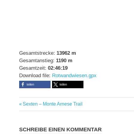
Gesamtstrecke:
13962 m
Gesamtanstieg:
1190 m
Gesamtzeit:
02:46:19
Download file:
Rotwandwiesen.gpx
teilen
teilen
Abschluss-
Vorheriger
Beitragsnavigation
Sexten – Monte Arnese Trail
Bierchen
Beitrag:
Bad
Moos
SCHREIBE EINEN KOMMENTAR
Bikeferien