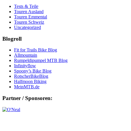
Tests & Teile
Touren Ausland
Touren Emmental
Touren Schweiz
Uncategorized
Blogroll
Fit for Trails Bike Blog
Allmountain
Rumpeldipumpel MTB Blog
Infinityflow
Spoony’s Bike Blog
RotscherBikeBlog
Halfmoon Biking
MeinMTB.de
Partner / Sponsoren: