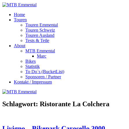
Zum
Inhalt
MTB
Home
springen
Emmental
Touren
Touren Emmental
Touren Schweiz
Touren Ausland
Tests & Teile
About
MTB Emmental
Marc
Bikes
Statistik
To Do`s (BucketList)
Sponsoren / Partner
Kontakt / Impressum
Schlagwort:
Ristorante La Colchera
Livigno – Bikepark Carosello 3000