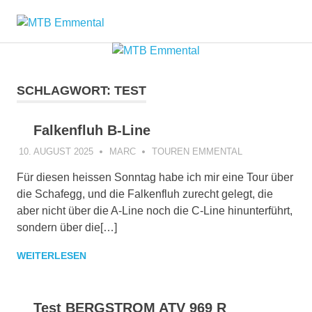
Zum
MTB
Inhalt
springen
Emmental
SCHLAGWORT:
TEST
Falkenfluh B-Line
10. AUGUST 2025
MARC
TOUREN EMMENTAL
Für diesen heissen Sonntag habe ich mir eine Tour über
die Schafegg, und die Falkenfluh zurecht gelegt, die
aber nicht über die A-Line noch die C-Line hinunterführt,
sondern über die[…]
WEITERLESEN
Test BERGSTROM ATV 969 R