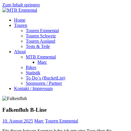
Zum Inhalt springen
MTB
Home
Emmental
Touren
Touren Emmental
Touren Schweiz
Touren Ausland
Tests & Teile
About
MTB Emmental
Marc
Bikes
Statistik
To Do`s (BucketList)
Sponsoren / Partner
Kontakt / Impressum
Falkenfluh B-Line
10. August 2025
Marc
Touren Emmental
Für diesen heissen Sonntag habe ich mir eine Tour über die