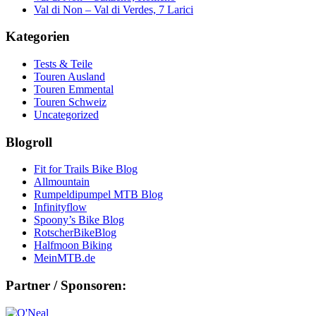
Val di Non – Val di Verdes, 7 Larici
Kategorien
Tests & Teile
Touren Ausland
Touren Emmental
Touren Schweiz
Uncategorized
Blogroll
Fit for Trails Bike Blog
Allmountain
Rumpeldipumpel MTB Blog
Infinityflow
Spoony’s Bike Blog
RotscherBikeBlog
Halfmoon Biking
MeinMTB.de
Partner / Sponsoren: