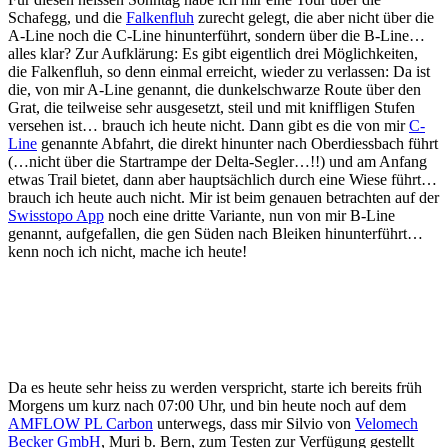
Schafegg, und die
Falkenfluh
zurecht gelegt, die aber nicht über die
A-Line noch die C-Line hinunterführt, sondern über die B-Line…
alles klar? Zur Aufklärung: Es gibt eigentlich drei Möglichkeiten,
die Falkenfluh, so denn einmal erreicht, wieder zu verlassen: Da ist
die, von mir A-Line genannt, die dunkelschwarze Route über den
Grat, die teilweise sehr ausgesetzt, steil und mit kniffligen Stufen
versehen ist… brauch ich heute nicht. Dann gibt es die von mir
C-
Line
genannte Abfahrt, die direkt hinunter nach Oberdiessbach führt
(…nicht über die Startrampe der Delta-Segler…!!) und am Anfang
etwas Trail bietet, dann aber hauptsächlich durch eine Wiese führt…
brauch ich heute auch nicht. Mir ist beim genauen betrachten auf der
Swisstopo App
noch eine dritte Variante, nun von mir B-Line
genannt, aufgefallen, die gen Süden nach Bleiken hinunterführt…
kenn noch ich nicht, mache ich heute!
Da es heute sehr heiss zu werden verspricht, starte ich bereits früh
Morgens um kurz nach 07:00 Uhr, und bin heute noch auf dem
AMFLOW PL Carbon
unterwegs, dass mir Silvio von
Velomech
Becker GmbH
, Muri b. Bern, zum Testen zur Verfügung gestellt