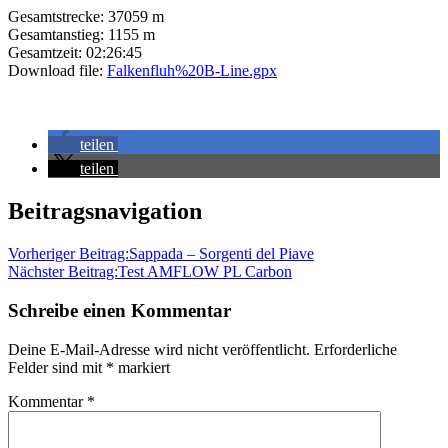
Gesamtstrecke:
37059 m
Gesamtanstieg:
1155 m
Gesamtzeit:
02:26:45
Download file:
Falkenfluh%20B-Line.gpx
teilen
teilen
Amflow
Beitragsnavigation
PL
Carbon
Bleiken
Brenzikofen
Egg
Vorheriger Beitrag:
Sappada – Sorgenti del Piave
Trail
Falkenfluh
Güggu
Häutligen
Heiegrabe
Heimenschwand
Hubewald
Nächster Beitrag:
Test AMFLOW PL Carbon
Trail
Schafegg
Test
Schreibe einen Kommentar
Deine E-Mail-Adresse wird nicht veröffentlicht.
Erforderliche
Felder sind mit
*
markiert
Kommentar
*