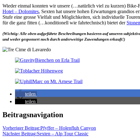
Wieder einmal konnten wir unsere (…natürlich viel zu kurzen) Bike
Hotel – Dolomites
, Sexten hat unsere hohen Erwartungen grandios erf
Stufe eine grosse Vielfalt und Möglichkeiten, sich individuelle Toure
für die ganz fitten (…konditionell wie fahrtechnisch) bietet der
Stonem
(Wichtig: Alle oben aufgeführte Beschreibungen basieren auf unseren subjekti
und weder gesponsert noch durch anderweitige Zuwendungen erkauft!)
teilen
teilen
1.
Beitragsnavigation
Weltkrieg
Bikeferien
Dolomiti
di
Vorheriger Beitrag:
Pfyffer – Holenfluh Canyon
Sesto
Drei
Nächster Beitrag:
Sexten – Alp Tour Classic
Zinnen