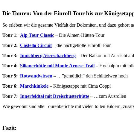
Die Touren: Von der Einroll-Tour bis zur Königset
So erleben wir die gesamte Vielfalt der Dolomiten, und dazu gehört n
Tour 1:
Alp Tour Classic
– Die Almen-Hütten-Tour
Tour 2:
Castello Circuit
– die nachgeholte Einroll-Tour
Tour 3:
Innichberg-Vierschachberg
– Der Balkon mit Aussicht auf
Tour 4:
Silianerhütte mit Monte Arnese Trail
– Hochalpin mit toll
Tour 5:
Rotwandwiesen
– …”gemütlich” den Schlittelweg hoch
Tour 6:
Marchkinkele
– Königsetappe mit Cima Coppi
Tour 7:
Innerfeldtal mit Dreischusterhütte
– …zum Ausrollen
Wie gewohnt sind alle Tourenberichte mit vielen tollen Bildern, zus
Fazit: