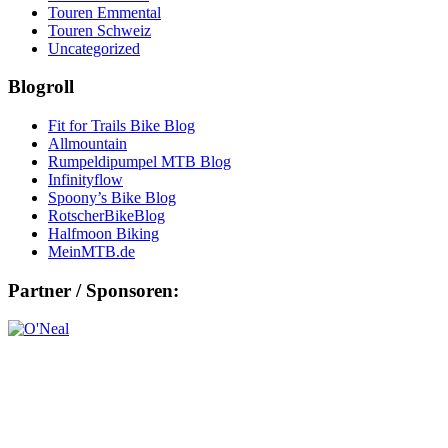
Touren Emmental
Touren Schweiz
Uncategorized
Blogroll
Fit for Trails Bike Blog
Allmountain
Rumpeldipumpel MTB Blog
Infinityflow
Spoony’s Bike Blog
RotscherBikeBlog
Halfmoon Biking
MeinMTB.de
Partner / Sponsoren: