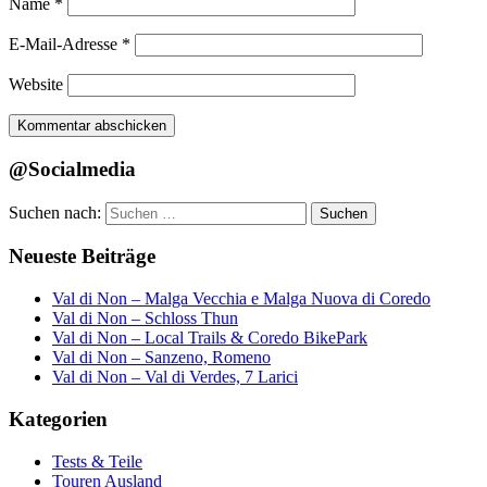
Name
*
E-Mail-Adresse
*
Website
@Socialmedia
Suchen nach:
Suchen
Neueste Beiträge
Val di Non – Malga Vecchia e Malga Nuova di Coredo
Val di Non – Schloss Thun
Val di Non – Local Trails & Coredo BikePark
Val di Non – Sanzeno, Romeno
Val di Non – Val di Verdes, 7 Larici
Kategorien
Tests & Teile
Touren Ausland