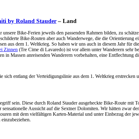
ti by Roland Stauder
– Land
ür unsere Bike-Ferien jeweils den passenden Rahmen bilden, zu schätze
eschilderte Bike-Routen aber auch Wanderwege, die die Orientierung ein
assen aus dem 1. Weltkrieg. So haben wir uns auch in diesem Jahr für 
ei Zinnen
(Tre Cime di Lavaredo) ist vor allem unter Wanderern sehr be
den in Massen anreisenden Wanderern vorbehalten, eine Entflechtung di
 sich entlang der Verteidigungslinie aus dem 1. Weltkrieg erstrecken un
egriff sein. Diese durch Roland Stauder ausgeheckte Bike-Route mit To
er sensationelle Aussicht auf die Sextner Dolomiten. Wir hätten zwar 
touren mit dem vielfältigen Karten-Material und unter Einbezug der jew
 einzubeziehen.