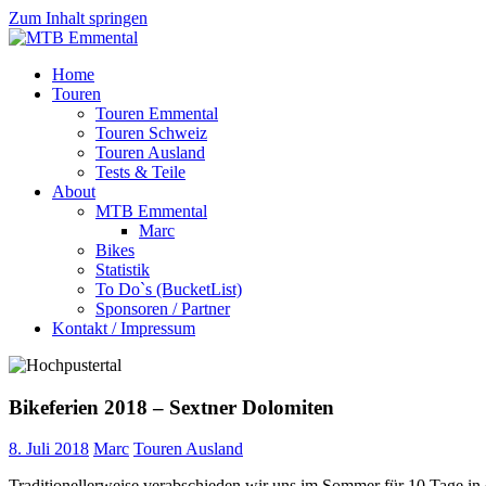
Zum Inhalt springen
MTB
Home
Emmental
Touren
Touren Emmental
Touren Schweiz
Touren Ausland
Tests & Teile
About
MTB Emmental
Marc
Bikes
Statistik
To Do`s (BucketList)
Sponsoren / Partner
Kontakt / Impressum
Bikeferien 2018 – Sextner Dolomiten
8. Juli 2018
Marc
Touren Ausland
Traditionellerweise verabschieden wir uns im Sommer für 10 Tage in 