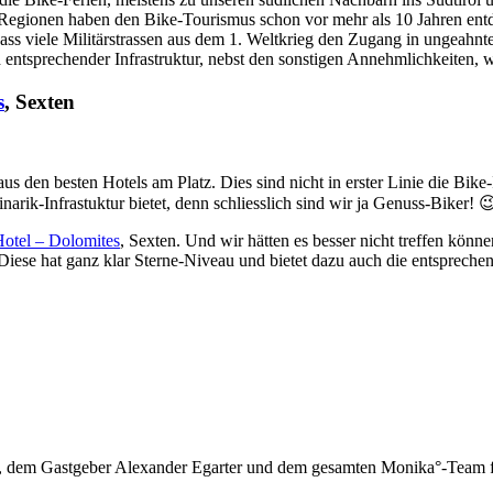
 Regionen haben den Bike-Tourismus schon vor mehr als 10 Jahren entde
dass viele Militärstrassen aus dem 1. Weltkrieg den Zugang in ungeahn
ntsprechender Infrastruktur, nebst den sonstigen Annehmlichkeiten, w
s
, Sexten
 den besten Hotels am Platz. Dies sind nicht in erster Linie die Bike-
arik-Infrastuktur bietet, denn schliesslich sind wir ja Genuss-Biker! 
otel – Dolomites
, Sexten. Und wir hätten es besser nicht treffen können
 Diese hat ganz klar Sterne-Niveau und bietet dazu auch die entspreche
n, dem Gastgeber Alexander Egarter und dem gesamten Monika°-Team fü