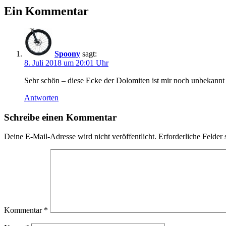
Dolomiten
Hotel
Ein Kommentar
Monika
Innichen
Sexten
Sextner
Dolomiten
Stoneman
Dolomiti
Toblach
Vierschach
Spoony
sagt:
8. Juli 2018 um 20:01 Uhr
Sehr schön – diese Ecke der Dolomiten ist mir noch unbekannt
Antworten
Schreibe einen Kommentar
Deine E-Mail-Adresse wird nicht veröffentlicht.
Erforderliche Felder 
Kommentar
*