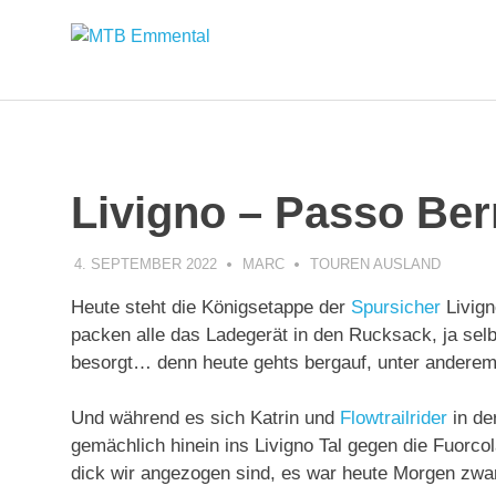
Zum
MTB
Inhalt
springen
Emmental
Livigno – Passo Ber
4. SEPTEMBER 2022
MARC
TOUREN AUSLAND
Heute steht die Königsetappe der
Spursicher
Livign
packen alle das Ladegerät in den Rucksack, ja sel
besorgt… denn heute gehts bergauf, unter ander
Und während es sich Katrin und
Flowtrailrider
in de
gemächlich hinein ins Livigno Tal gegen die Fuorco
dick wir angezogen sind, es war heute Morgen zwa