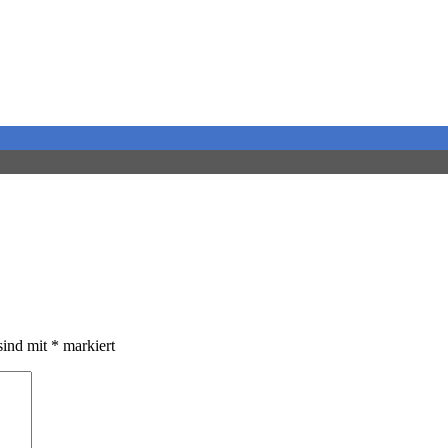
tschi
sind mit
*
markiert