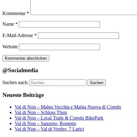
Kommentar
*
Name
*
E-Mail-Adresse
*
Website
@Socialmedia
Suchen nach:
Suchen
Neueste Beiträge
Val di Non – Malga Vecchia e Malga Nuova di Coredo
Val di Non – Schloss Thun
Val di Non – Local Trails & Coredo BikePark
Val di Non – Sanzeno, Romeno
Val di Non – Val di Verdes, 7 Larici