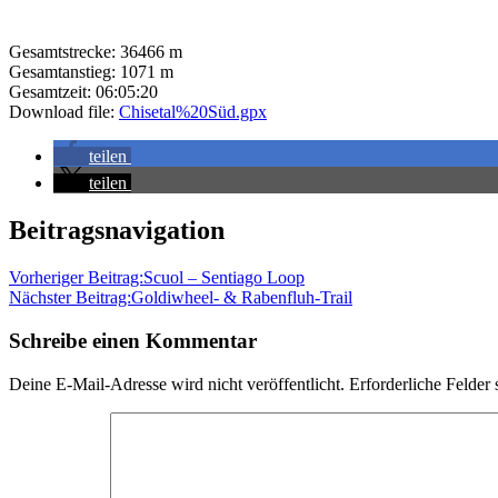
Gesamtstrecke:
36466 m
Gesamtanstieg:
1071 m
Gesamtzeit:
06:05:20
Download file:
Chisetal%20Süd.gpx
teilen
teilen
Bahnhof
Beitragsnavigation
Brenzikofen
Chisetal
Chisetal
Süd
Hartlisberg
Häutligen
Herbligen
Hubewald
Hubewald
Vorheriger Beitrag:
Scuol – Sentiago Loop
Trail
Löwen
Nächster Beitrag:
Goldiwheel- & Rabenfluh-Trail
Wichtrach
Oppligebärgli
Oppligen
Riedereflue
Rotache
Tägertschi
Täger
Station
Thunerwald
Wichtrach
Schreibe einen Kommentar
Deine E-Mail-Adresse wird nicht veröffentlicht.
Erforderliche Felder 