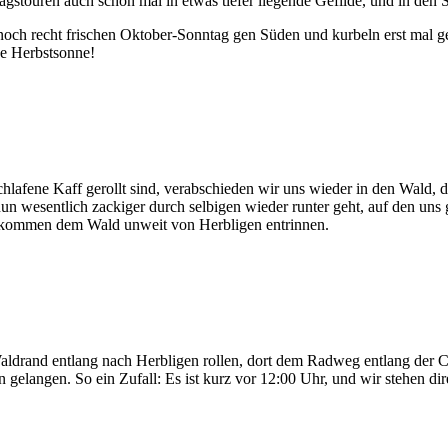
tagstouren auch schon mal in etwas tiefer liegende Gefilde, und in de
noch recht frischen Oktober-Sonntag gen Süden und kurbeln erst mal
de Herbstsonne!
chlafene Kaff gerollt sind, verabschieden wir uns wieder in den Wald
un wesentlich zackiger durch selbigen wieder runter geht, auf den un
ekommen dem Wald unweit von Herbligen entrinnen.
aldrand entlang nach Herbligen rollen, dort dem Radweg entlang der 
 gelangen. So ein Zufall: Es ist kurz vor 12:00 Uhr, und wir stehen 