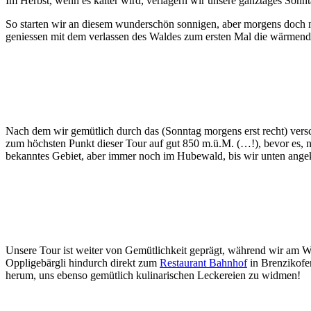
Im Herbst, wenn es kälter wird, verlagern wir unsere ganztages Sonn
So starten wir an diesem wunderschön sonnigen, aber morgens doch 
geniessen mit dem verlassen des Waldes zum ersten Mal die wärmen
Nach dem wir gemütlich durch das (Sonntag morgens erst recht) vers
zum höchsten Punkt dieser Tour auf gut 850 m.ü.M. (…!), bevor es, n
bekanntes Gebiet, aber immer noch im Hubewald, bis wir unten ang
Unsere Tour ist weiter von Gemütlichkeit geprägt, während wir am W
Oppligebärgli hindurch direkt zum
Restaurant Bahnhof
in Brenzikofen
herum, uns ebenso gemütlich kulinarischen Leckereien zu widmen!