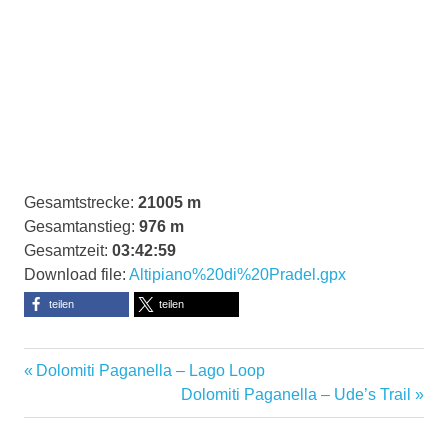
Gesamtstrecke:
21005 m
Gesamtanstieg:
976 m
Gesamtzeit:
03:42:59
Download file:
Altipiano%20di%20Pradel.gpx
teilen
teilen
Alpenresort
Vorheriger
Beitragsnavigation
Dolomiti Paganella – Lago Loop
Belvedere
Beitrag:
Nächster
Dolomiti Paganella – Ude’s Trail
Altipiano
Beitrag:
di