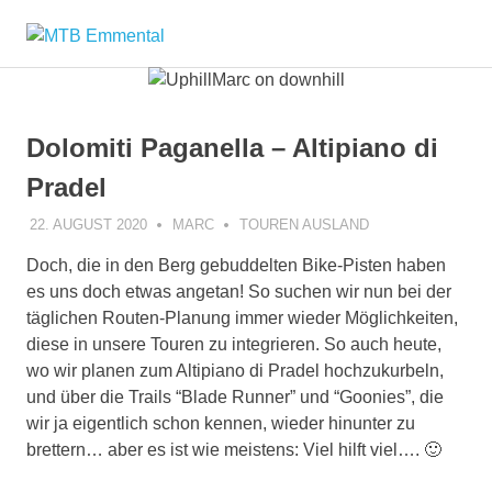
Zum
MTB
Inhalt
springen
Emmental
Dolomiti Paganella – Altipiano di
Pradel
22. AUGUST 2020
MARC
TOUREN AUSLAND
Doch, die in den Berg gebuddelten Bike-Pisten haben
es uns doch etwas angetan! So suchen wir nun bei der
täglichen Routen-Planung immer wieder Möglichkeiten,
diese in unsere Touren zu integrieren. So auch heute,
wo wir planen zum Altipiano di Pradel hochzukurbeln,
und über die Trails “Blade Runner” und “Goonies”, die
wir ja eigentlich schon kennen, wieder hinunter zu
brettern… aber es ist wie meistens: Viel hilft viel…. 🙂