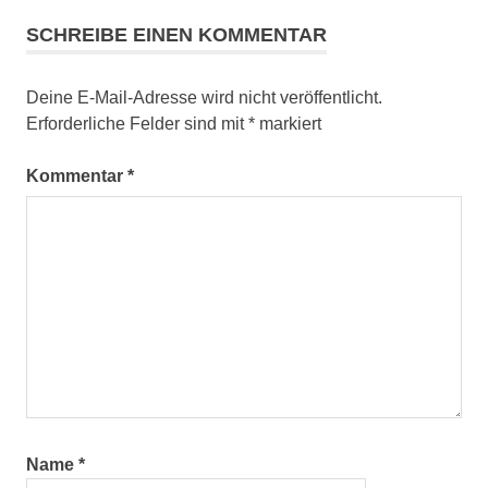
Pradel
SCHREIBE EINEN KOMMENTAR
Andalo
Baita
Pineta
Deine E-Mail-Adresse wird nicht veröffentlicht.
Erforderliche Felder sind mit
*
markiert
Cave
Trail
Center
Kommentar
*
Dolomiti
Paganella
Dolomiti
Paganella
Bike
Goonies
Molveno
Priori
Name
*